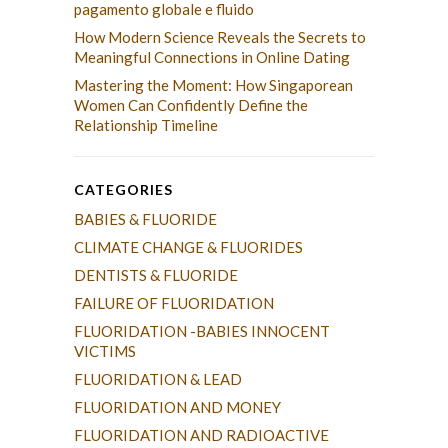
pagamento globale e fluido
How Modern Science Reveals the Secrets to
Meaningful Connections in Online Dating
Mastering the Moment: How Singaporean
Women Can Confidently Define the
Relationship Timeline
CATEGORIES
BABIES & FLUORIDE
CLIMATE CHANGE & FLUORIDES
DENTISTS & FLUORIDE
FAILURE OF FLUORIDATION
FLUORIDATION -BABIES INNOCENT
VICTIMS
FLUORIDATION & LEAD
FLUORIDATION AND MONEY
FLUORIDATION AND RADIOACTIVE