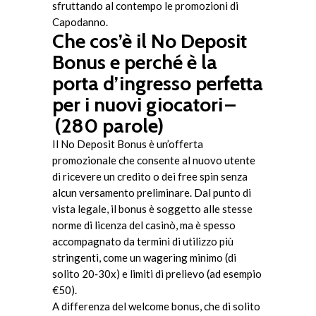
sfruttando al contempo le promozioni di
Capodanno.
Che cos’è il No Deposit
Bonus e perché è la
porta d’ingresso perfetta
per i nuovi giocatori –
(280 parole)
Il No Deposit Bonus è un’offerta
promozionale che consente al nuovo utente
di ricevere un credito o dei free spin senza
alcun versamento preliminare. Dal punto di
vista legale, il bonus è soggetto alle stesse
norme di licenza del casinò, ma è spesso
accompagnato da termini di utilizzo più
stringenti, come un wagering minimo (di
solito 20‑30x) e limiti di prelievo (ad esempio
€50).
A differenza del welcome bonus, che di solito