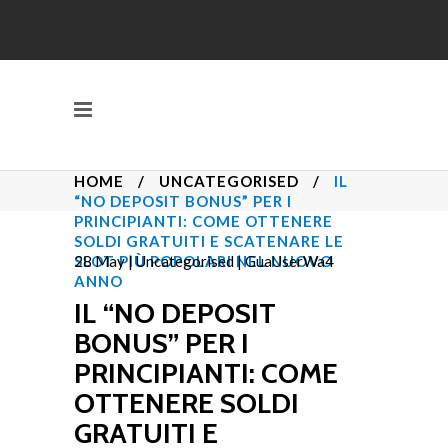
HOME
/
UNCATEGORISED
/
IL
“NO DEPOSIT BONUS” PER I
PRINCIPIANTI: COME OTTENERE
SOLDI GRATUITI E SCATENARE LE
SLOT PIÙ POPOLARI NEL NUOVO
28
May
|
Uncategorised
|
GuaUserWa4
ANNO
IL “NO DEPOSIT
BONUS” PER I
PRINCIPIANTI: COME
OTTENERE SOLDI
GRATUITI E