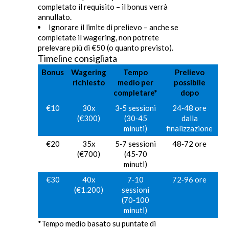
completato il requisito – il bonus verrà
annullato.
Ignorare il limite di prelievo – anche se
completate il wagering, non potrete
prelevare più di €50 (o quanto previsto).
Timeline consigliata
Bonus
Wagering
Tempo
Prelievo
richiesto
medio per
possibile
completare*
dopo
€10
30x
3‑5 sessioni
24‑48 ore
(€300)
(30‑45
dalla
minuti)
finalizzazione
€20
35x
5‑7 sessioni
48‑72 ore
(€700)
(45‑70
minuti)
€30
40x
7‑10
72‑96 ore
(€1.200)
sessioni
(70‑100
minuti)
*Tempo medio basato su puntate di