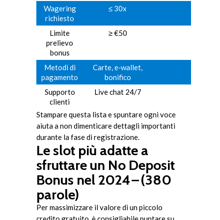
Wagering
≤ 30x
richiesto
Limite
≥ €50
prelievo
bonus
Metodi di
Carte, e‑wallet,
pagamento
bonifico
Supporto
Live chat 24/7
clienti
Stampare questa lista e spuntare ogni voce
aiuta a non dimenticare dettagli importanti
durante la fase di registrazione.
Le slot più adatte a
sfruttare un No Deposit
Bonus nel 2024 – (380
parole)
Per massimizzare il valore di un piccolo
credito gratuito, è consigliabile puntare su