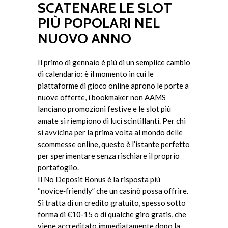
SCATENARE LE SLOT
PIÙ POPOLARI NEL
NUOVO ANNO
Il primo di gennaio è più di un semplice cambio
di calendario: è il momento in cui le
piattaforme di gioco online aprono le porte a
nuove offerte, i bookmaker non AAMS
lanciano promozioni festive e le slot più
amate si riempiono di luci scintillanti. Per chi
si avvicina per la prima volta al mondo delle
scommesse online, questo è l’istante perfetto
per sperimentare senza rischiare il proprio
portafoglio.
Il No Deposit Bonus è la risposta più
“novice‑friendly” che un casinò possa offrire.
Si tratta di un credito gratuito, spesso sotto
forma di €10‑15 o di qualche giro gratis, che
viene accreditato immediatamente dopo la