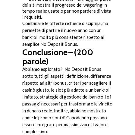
dei siti mostra il progresso del wagering in
tempo reale; usatelo per non perdere di vista
i requisiti.
Combinare le offerte richiede disciplina, ma
permette di partire il nuovo anno con un
bankroll molto più consistente rispetto al
semplice No Deposit Bonus.
Conclusione – (200
parole)
Abbiamo esplorato il No Deposit Bonus
sotto tutti gli aspetti: definizione, differenze
rispetto ad altri bonus, criteri per scegliere il
casinò giusto, le slot più adatte a un bankroll
limitato, strategie di gestione del bankroll e i
passaggi necessari per trasformare le vincite
in denaro reale. Inoltre, abbiamo mostrato
come le promozioni di Capodanno possano
essere integrate per massimizzare il valore
complessivo.