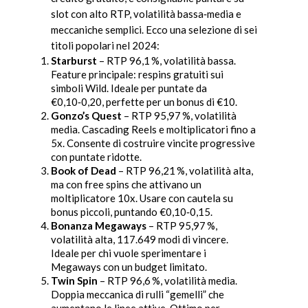
slot con alto RTP, volatilità bassa‑media e
meccaniche semplici. Ecco una selezione di sei
titoli popolari nel 2024:
Starburst
– RTP 96,1 %, volatilità bassa.
Feature principale: respins gratuiti sui
simboli Wild. Ideale per puntate da
€0,10‑0,20, perfette per un bonus di €10.
Gonzo’s Quest
– RTP 95,97 %, volatilità
media. Cascading Reels e moltiplicatori fino a
5x. Consente di costruire vincite progressive
con puntate ridotte.
Book of Dead
– RTP 96,21 %, volatilità alta,
ma con free spins che attivano un
moltiplicatore 10x. Usare con cautela su
bonus piccoli, puntando €0,10‑0,15.
Bonanza Megaways
– RTP 95,97 %,
volatilità alta, 117.649 modi di vincere.
Ideale per chi vuole sperimentare i
Megaways con un budget limitato.
Twin Spin
– RTP 96,6 %, volatilità media.
Doppia meccanica di rulli “gemelli” che