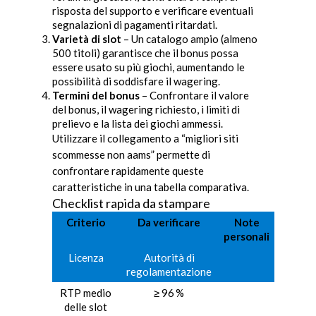
risposta del supporto e verificare eventuali
segnalazioni di pagamenti ritardati.
Varietà di slot
– Un catalogo ampio (almeno
500 titoli) garantisce che il bonus possa
essere usato su più giochi, aumentando le
possibilità di soddisfare il wagering.
Termini del bonus
– Confrontare il valore
del bonus, il wagering richiesto, i limiti di
prelievo e la lista dei giochi ammessi.
Utilizzare il collegamento a “migliori siti
scommesse non aams” permette di
confrontare rapidamente queste
caratteristiche in una tabella comparativa.
Checklist rapida da stampare
Criterio
Da verificare
Note
personali
Licenza
Autorità di
regolamentazione
RTP medio
≥ 96 %
delle slot