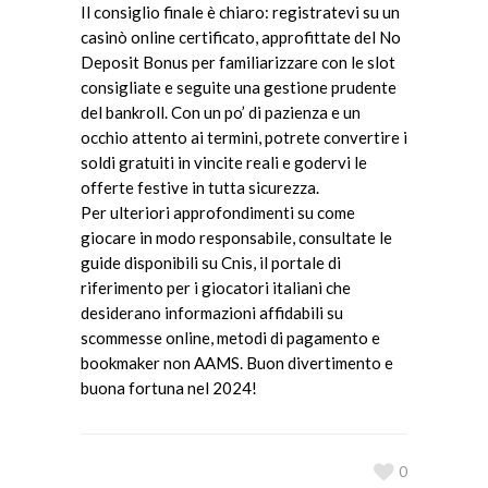
Il consiglio finale è chiaro: registratevi su un
casinò online certificato, approfittate del No
Deposit Bonus per familiarizzare con le slot
consigliate e seguite una gestione prudente
del bankroll. Con un po’ di pazienza e un
occhio attento ai termini, potrete convertire i
soldi gratuiti in vincite reali e godervi le
offerte festive in tutta sicurezza.
Per ulteriori approfondimenti su come
giocare in modo responsabile, consultate le
guide disponibili su Cnis, il portale di
riferimento per i giocatori italiani che
desiderano informazioni affidabili su
scommesse online, metodi di pagamento e
bookmaker non AAMS. Buon divertimento e
buona fortuna nel 2024!
0