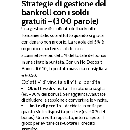
Strategie di gestione del
bankroll con i soldi
gratuiti – (300 parole)
Una gestione disciplinata del bankroll è
fondamentale, soprattutto quando si gioca
con denaro non proprio. La regola del 5 % è
un punto di partenza solido: non
scommettere più del 5 % del totale del bonus
in una singola puntata. Con un No Deposit
Bonus di €10, la puntata massima consigliata
è €0,50.
Obiettivi di vincita e limiti di perdita
Obiettivo di vincita
– fissate una soglia
(es. +30 % del bonus). Se raggiunta, valutate
di chiudere la sessione e convertire le vincite.
Limite di perdita
– decidete in anticipo
quanto siete disposti a perdere (es. 50 % del
bonus). Una volta superato, interrompete il
gioco per evitare di svuotare il credito
gratuito.