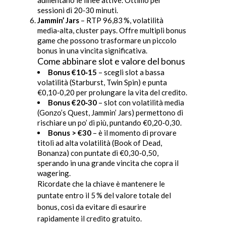
aumentano le linee attive. Ottimo per
sessioni di 20‑30 minuti.
Jammin’ Jars
– RTP 96,83 %, volatilità
media‑alta, cluster pays. Offre multipli bonus
game che possono trasformare un piccolo
bonus in una vincita significativa.
Come abbinare slot e valore del bonus
Bonus €10‑15
– scegli slot a bassa
volatilità (Starburst, Twin Spin) e punta
€0,10‑0,20 per prolungare la vita del credito.
Bonus €20‑30
– slot con volatilità media
(Gonzo’s Quest, Jammin’ Jars) permettono di
rischiare un po’ di più, puntando €0,20‑0,30.
Bonus > €30
– è il momento di provare
titoli ad alta volatilità (Book of Dead,
Bonanza) con puntate di €0,30‑0,50,
sperando in una grande vincita che copra il
wagering.
Ricordate che la chiave è mantenere le
puntate entro il 5 % del valore totale del
bonus, così da evitare di esaurire
rapidamente il credito gratuito.